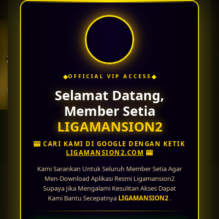
UNDUH
LIGAMANSION2 APP
Nikmati berbagai permainan dalam satu
genggaman
◆
◆
OFFICIAL VIP ACCESS
UNDUH
Selamat Datang,
PANDUAN INSTALASI
Member Setia
LIGAMANSION2
🎰 CARI KAMI DI GOOGLE DENGAN KETIK
LIGAMANSION2.COM
🎰
Kami Sarankan Untuk Seluruh Member Setia Agar
Men-Download Aplikasi Resmi Ligamansion2
Supaya Jika Mengalami Kesulitan Akses Dapat
Kami Bantu Secepatnya
LIGAMANSION2
.
Kebijaksanaan
Platform