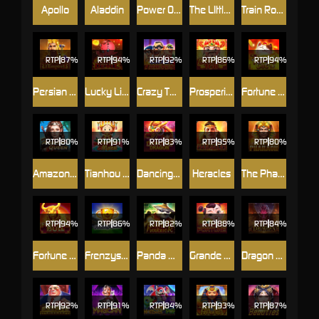
Apollo
Aladdin
Power Of Thor
The LIttle Witch
Train Robber
RTP
87%
RTP
94%
RTP
92%
RTP
86%
RTP
94%
Persian Empire
Lucky Little Devil
Crazy Thieves
Prosperity 168
Fortune Cat
RTP
80%
RTP
91%
RTP
83%
RTP
95%
RTP
80%
Amazon Queen
Tianhou Mazu
Dancing Dragon
Heracles
The Pharaoh
RTP
94%
RTP
86%
RTP
82%
RTP
88%
RTP
84%
Fortune Bull
Frenzyshot
Panda Warrior
Grande Fortune
Dragon Treasure
RTP
92%
RTP
91%
RTP
84%
RTP
93%
RTP
87%