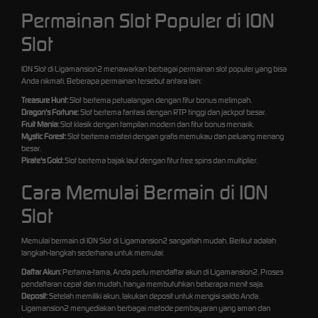
Permainan Slot Populer di ION
Slot
ION Slot
di
Ligamansion2
menawarkan berbagai permainan slot populer yang bisa
Anda nikmati. Beberapa permainan tersebut antara lain:
Treasure Hunt:
Slot bertema petualangan dengan fitur bonus melimpah.
Dragon's Fortune:
Slot bertema fantasi dengan RTP tinggi dan jackpot besar.
Fruit Mania:
Slot klasik dengan tampilan modern dan fitur bonus menarik.
Mystic Forest:
Slot bertema misteri dengan grafis memukau dan peluang menang
besar.
Pirate's Gold:
Slot bertema bajak laut dengan fitur free spins dan multiplier.
Cara Memulai Bermain di ION
Slot
Memulai bermain di
ION Slot
di
Ligamansion2
sangatlah mudah. Berikut adalah
langkah-langkah sederhana untuk memulai:
Daftar Akun:
Pertama-tama, Anda perlu mendaftar akun di
Ligamansion2
. Proses
pendaftaran cepat dan mudah, hanya membutuhkan beberapa menit saja.
Deposit:
Setelah memiliki akun, lakukan deposit untuk mengisi saldo Anda.
Ligamansion2
menyediakan berbagai metode pembayaran yang aman dan