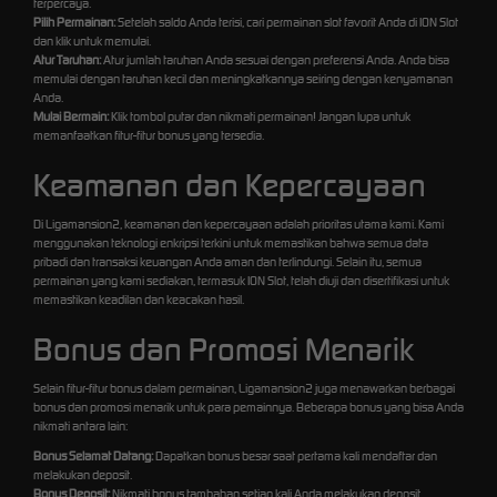
terpercaya.
Pilih Permainan:
Setelah saldo Anda terisi, cari permainan slot favorit Anda di
ION Slot
dan klik untuk memulai.
Atur Taruhan:
Atur jumlah taruhan Anda sesuai dengan preferensi Anda. Anda bisa
memulai dengan taruhan kecil dan meningkatkannya seiring dengan kenyamanan
Anda.
Mulai Bermain:
Klik tombol putar dan nikmati permainan! Jangan lupa untuk
memanfaatkan fitur-fitur bonus yang tersedia.
Keamanan dan Kepercayaan
Di
Ligamansion2
, keamanan dan kepercayaan adalah prioritas utama kami. Kami
menggunakan teknologi enkripsi terkini untuk memastikan bahwa semua data
pribadi dan transaksi keuangan Anda aman dan terlindungi. Selain itu, semua
permainan yang kami sediakan, termasuk
ION Slot
, telah diuji dan disertifikasi untuk
memastikan keadilan dan keacakan hasil.
Bonus dan Promosi Menarik
Selain fitur-fitur bonus dalam permainan,
Ligamansion2
juga menawarkan berbagai
bonus dan promosi menarik untuk para pemainnya. Beberapa bonus yang bisa Anda
nikmati antara lain:
Bonus Selamat Datang:
Dapatkan bonus besar saat pertama kali mendaftar dan
melakukan deposit.
Bonus Deposit:
Nikmati bonus tambahan setiap kali Anda melakukan deposit.