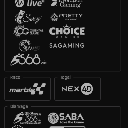
Race
Togel
Olahraga