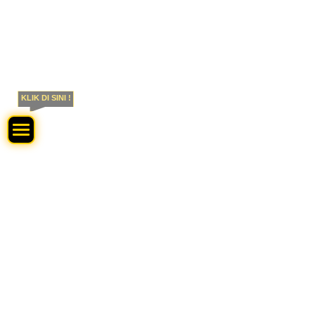
KLIK DI SINI !