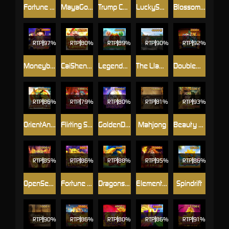
Fortune Treasure
MayaGoldCrazy
Trump Card
LuckySeven
Blossom of Wealth
RTP
97%
RTP
80%
RTP
89%
RTP
90%
RTP
92%
Moneybags Man 2
CaiShen Coming
Legendary5
The Llama Adventure
DoubleWilds
RTP
86%
RTP
79%
RTP
80%
RTP
81%
RTP
93%
OrientAnimals
Flirting Scholar Tang
GoldenDisco
Mahjong
Beauty And The Kingdom
RTP
85%
RTP
86%
RTP
88%
RTP
95%
RTP
86%
OpenSesameII
Fortune Neko
DragonsGate
Elemental Link Fire
Spindrift
RTP
90%
RTP
86%
RTP
80%
RTP
86%
RTP
91%