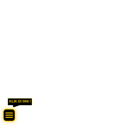
KLIK DI SINI !