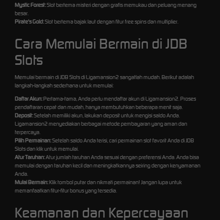
Mystic Forest:
Slot bertema misteri dengan grafis memukau dan peluang menang
besar.
Pirate's Gold:
Slot bertema bajak laut dengan fitur free spins dan multiplier.
Cara Memulai Bermain di JDB
Slots
Memulai bermain di
JDB Slots
di
Ligamansion2
sangatlah mudah. Berikut adalah
langkah-langkah sederhana untuk memulai:
Daftar Akun:
Pertama-tama, Anda perlu mendaftar akun di
Ligamansion2
. Proses
pendaftaran cepat dan mudah, hanya membutuhkan beberapa menit saja.
Deposit:
Setelah memiliki akun, lakukan deposit untuk mengisi saldo Anda.
Ligamansion2
menyediakan berbagai metode pembayaran yang aman dan
terpercaya.
Pilih Permainan:
Setelah saldo Anda terisi, cari permainan slot favorit Anda di
JDB
Slots
dan klik untuk memulai.
Atur Taruhan:
Atur jumlah taruhan Anda sesuai dengan preferensi Anda. Anda bisa
memulai dengan taruhan kecil dan meningkatkannya seiring dengan kenyamanan
Anda.
Mulai Bermain:
Klik tombol putar dan nikmati permainan! Jangan lupa untuk
memanfaatkan fitur-fitur bonus yang tersedia.
Keamanan dan Kepercayaan