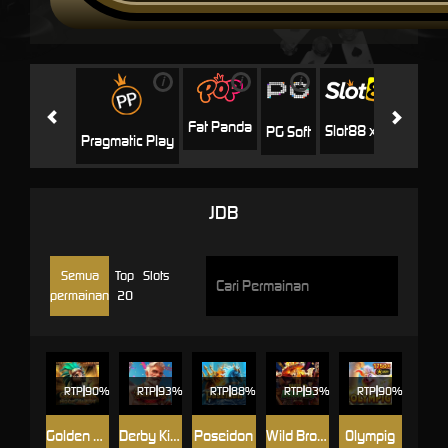
i
i
i
i
i
Facha
Fat Panda
Slot88 x PP
PG Soft
Pragmatic Play
JDB
Semua
Top
Slots
permainan
20
RTP
90%
RTP
93%
RTP
88%
RTP
93%
RTP
90%
Golden Hoof Quest
Derby King
Poseidon
Wild Bronco
Olympig