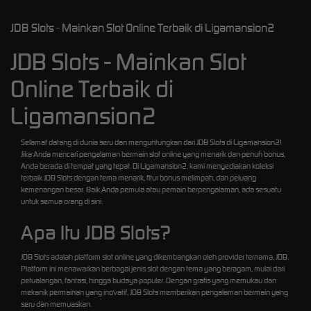
JDB Slots - Mainkan Slot Online Terbaik di Ligamansion2
JDB Slots - Mainkan Slot
Online Terbaik di
Ligamansion2
Selamat datang di dunia seru dan menguntungkan dari
JDB Slots di Ligamansion2
!
Jika Anda mencari pengalaman bermain slot online yang menarik dan penuh bonus,
Anda berada di tempat yang tepat. Di
Ligamansion2
, kami menyediakan koleksi
terbaik
JDB Slots
dengan tema menarik, fitur bonus melimpah, dan peluang
kemenangan besar. Baik Anda pemula atau pemain berpengalaman, ada sesuatu
untuk semua orang di sini.
Apa Itu JDB Slots?
JDB Slots
adalah platform slot online yang dikembangkan oleh provider ternama, JDB.
Platform ini menawarkan berbagai jenis slot dengan tema yang beragam, mulai dari
petualangan, fantasi, hingga budaya populer. Dengan grafis yang memukau dan
mekanik permainan yang inovatif,
JDB Slots
memberikan pengalaman bermain yang
seru dan memuaskan.