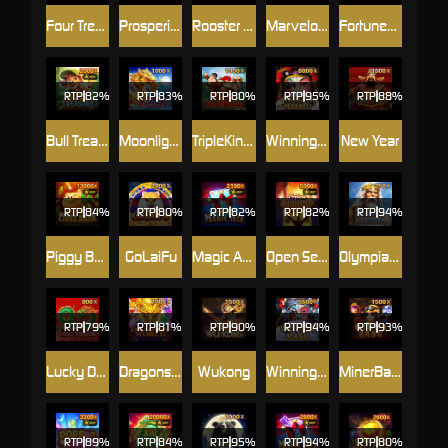
Four Treasures
Prosperity Tiger
Rooster In Love
MarvelousIV
FortuneHorse
RTP
82%
RTP
83%
RTP
80%
RTP
95%
RTP
88%
Bull Treasure
Moonlight Treasure
TripleKingKong
Winning Mask II
New Year
RTP
84%
RTP
80%
RTP
82%
RTP
82%
RTP
94%
Piggy Bank
GoLaiFu
Magic Ace
Open Sesame Mega
Olympian Temple
RTP
79%
RTP
81%
RTP
90%
RTP
94%
RTP
93%
Lucky Dragons
DragonsWorld
Wukong
Winning Mask
MinerBabe
RTP
89%
RTP
84%
RTP
95%
RTP
94%
RTP
80%