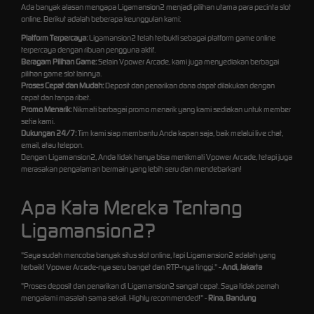
Ada banyak alasan mengapa Ligamansion2 menjadi pilihan utama para pecinta slot
online. Berikut adalah beberapa keunggulan kami:
Platform Terpercaya:
Ligamansion2 telah terbukti sebagai platform game online
terpercaya dengan ribuan pengguna aktif.
Beragam Pilihan Game:
Selain Vpower Arcade, kami juga menyediakan berbagai
pilihan game slot lainnya.
Proses Cepat dan Mudah:
Deposit dan penarikan dana dapat dilakukan dengan
cepat dan tanpa ribet.
Promo Menarik:
Nikmati berbagai promo menarik yang kami sediakan untuk member
setia kami.
Dukungan 24/7:
Tim kami siap membantu Anda kapan saja, baik melalui live chat,
email, atau telepon.
Dengan Ligamansion2, Anda tidak hanya bisa menikmati Vpower Arcade, tetapi juga
merasakan pengalaman bermain yang lebih seru dan mendebarkan!
Apa Kata Mereka Tentang
Ligamansion2?
"Saya sudah mencoba banyak situs slot online, tapi Ligamansion2 adalah yang
terbaik! Vpower Arcade-nya seru banget dan RTP-nya tinggi." -
Andi, Jakarta
"Proses deposit dan penarikan di Ligamansion2 sangat cepat. Saya tidak pernah
mengalami masalah sama sekali. Highly recommended!" -
Rina, Bandung