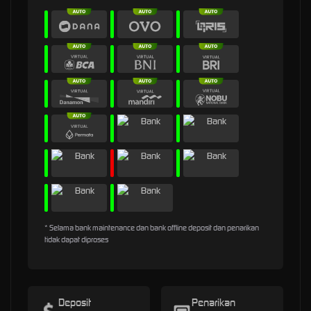
* Selama bank maintenance dan bank offline deposit dan penarikan
tidak dapat diproses
Deposit
Penarikan