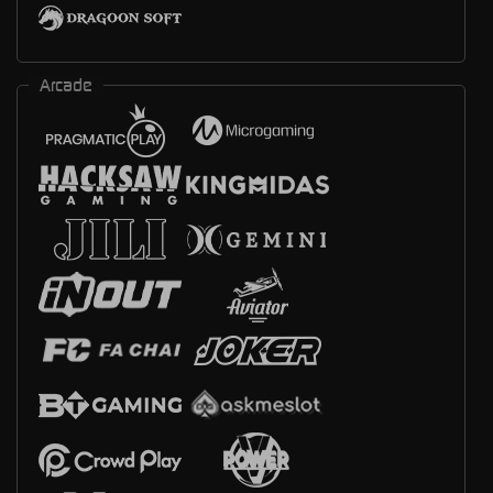
Arcade