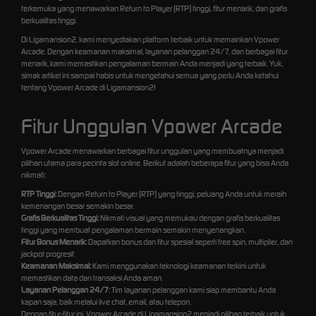
terkemuka yang menawarkan Return to Player (RTP) tinggi, fitur menarik, dan grafis
berkualitas tinggi.
Di Ligamansion2, kami menyediakan platform terbaik untuk memainkan Vpower
Arcade. Dengan keamanan maksimal, layanan pelanggan 24/7, dan berbagai fitur
menarik, kami memastikan pengalaman bermain Anda menjadi yang terbaik. Yuk,
simak artikel ini sampai habis untuk mengetahui semua yang perlu Anda ketahui
tentang Vpower Arcade di Ligamansion2!
Fitur Unggulan Vpower Arcade
Vpower Arcade menawarkan berbagai fitur unggulan yang membuatnya menjadi
pilihan utama para pecinta slot online. Berikut adalah beberapa fitur yang bisa Anda
nikmati:
RTP Tinggi:
Dengan Return to Player (RTP) yang tinggi, peluang Anda untuk meraih
kemenangan besar semakin besar.
Grafis Berkualitas Tinggi:
Nikmati visual yang memukau dengan grafis berkualitas
tinggi yang membuat pengalaman bermain semakin menyenangkan.
Fitur Bonus Menarik:
Dapatkan bonus dan fitur spesial seperti free spin, multiplier, dan
jackpot progresif.
Keamanan Maksimal:
Kami menggunakan teknologi keamanan terkini untuk
memastikan data dan transaksi Anda aman.
Layanan Pelanggan 24/7:
Tim layanan pelanggan kami siap membantu Anda
kapan saja, baik melalui live chat, email, atau telepon.
Dengan fitur-fitur ini, Vpower Arcade di Ligamansion2 menjadi pilihan terbaik untuk