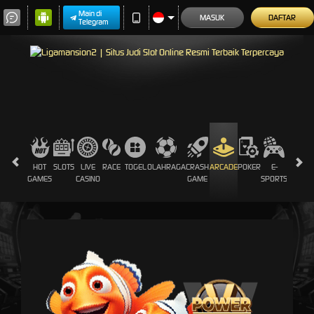
Main di
MASUK
DAFTAR
Telegram
HOT
SLOTS
LIVE
RACE
TOGEL
OLAHRAGA
CRASH
ARCADE
POKER
E-
SABUN
GAMES
CASINO
GAME
SPORTS
AYAM