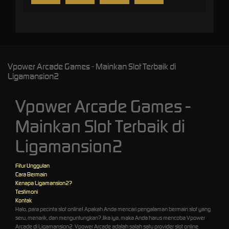
Vpower Arcade Games - Mainkan Slot Terbaik di
Ligamansion2
Vpower Arcade Games -
Mainkan Slot Terbaik di
Ligamansion2
Fitur Unggulan
Cara Bermain
Kenapa Ligamansion2?
Testimoni
Kontak
Halo, para pecinta slot online! Apakah Anda mencari pengalaman bermain slot yang
seru, menarik, dan menguntungkan? Jika iya, maka Anda harus mencoba Vpower
Arcade di Ligamansion2. Vpower Arcade adalah salah satu provider slot online