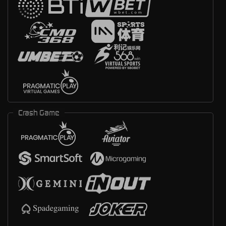
Crash Game