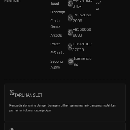
Ketentuan
+44741835
Togel
3164
Olahraga
+4452060
Crash
2098
Game
+8559069
Arcade
8883
Poker
+31970102
27038
E-Sports
ligamansio
Sabung
n2
Ayam
TARUHAN SLOT
Penyedia slot online dengan beragam pilihan game menarik yang memudahkan
pemain untuk mencapai jackpot