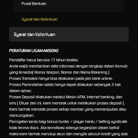
Pusat Bantuan
Syarat dan Ketentuan
Syarat dan Ketentuan
PERATURAN LIGAMANSION2
Pendaftar harus berusia 17 tahun keatas.
Anda wajib memberikan data informasi dengan lengkap dalam formulir
yang tersedia( Nomor telepon, Nomor dan Nama Rekening )
Proses Transaksi hanya bisa dilakukan pada jam bank online.
Proses Pemindahan saldo hanya dapat dilakukan sebanyak 2 kali
dalam sehari.
Proses Deposit dilakukan melalui Mesin ATM, Internet banking, dan
sms ( Diluar dari ini, kami menolak untuk melakukan proses deposit ).
Kami berhak menolak proses setiap member yang memanipulasi atau
mencurigakan.
Peringatan keras bagi bonus hunter / player hantu / betting syndicate
tidak terima disini. Jika terindikasi adanya keganjilan dalam betlist
maka kami berhak menutup akun dan menyita seluruh kredit yang ada