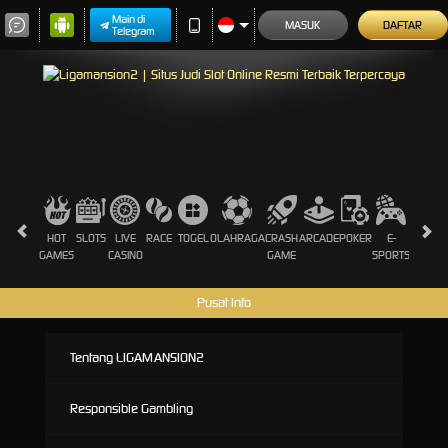
Main di
MASUK
DAFTAR
Telegram
HOT
SLOTS
LIVE
RACE
TOGEL
OLAHRAGA
CRASH
ARCADE
POKER
E-
SABUN
GAMES
CASINO
GAME
SPORTS
AYAM
Pusat Info
Tentang LIGAMANSION2
Responsible Gambling