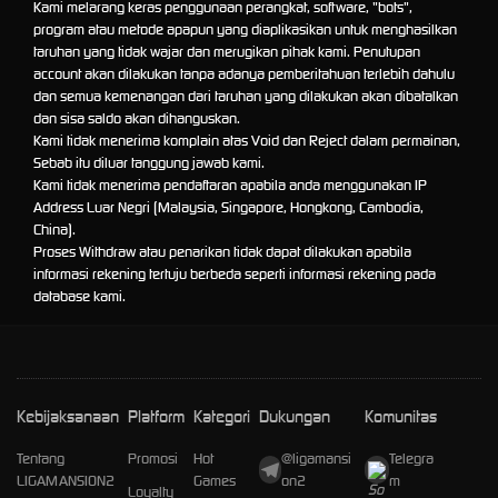
Kami melarang keras penggunaan perangkat, software, "bots",
program atau metode apapun yang diaplikasikan untuk menghasilkan
taruhan yang tidak wajar dan merugikan pihak kami. Penutupan
account akan dilakukan tanpa adanya pemberitahuan terlebih dahulu
dan semua kemenangan dari taruhan yang dilakukan akan dibatalkan
dan sisa saldo akan dihanguskan.
Kami tidak menerima komplain atas Void dan Reject dalam permainan,
Sebab itu diluar tanggung jawab kami.
Kami tidak menerima pendaftaran apabila anda menggunakan IP
Address Luar Negri (Malaysia, Singapore, Hongkong, Cambodia,
China).
Proses Withdraw atau penarikan tidak dapat dilakukan apabila
informasi rekening tertuju berbeda seperti informasi rekening pada
database kami.
Kebijaksanaan
Platform
Kategori
Dukungan
Komunitas
Tentang
Promosi
Hot
@ligamansi
Telegra
LIGAMANSION2
Games
on2
m
Loyalty