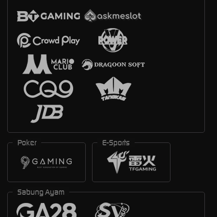
Poker
E-Sports
Sabung Ayam